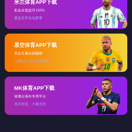
14. 中超的培养体系
14.1 中超球队的青训体系
14.2 对青训的期待
15. 结论
15.1 总结本期最佳新人的表现
15.2 对中超未来的期待
中超官方公布月度最佳新人 成都蓉城小将边路
突击表现抢眼当选
1. 引言
1.1 中超联赛概况
中超联赛，作为中国足球的最高级别赛事，每年都吸引了大量国内