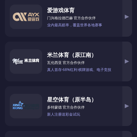
5. 本期最佳新人的比赛表现
5.1 本月比赛亮点
5.2 关键比赛分析
6. 边路突击表现的独特之处
6.1 边路突击的策略分析
6.2 比赛中的独特动作和技巧
7. 球迷和媒体的反应
7.1 球迷的评价