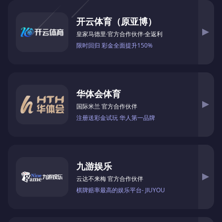
1. 引言
1.1 中超联赛概况
1.2 本期月度最佳新人背景介绍
2. 成都蓉城的崛起
2.1 球队历史背景
2.2 球队近年表现
3. 边路突击手的诞生
3.1 边路突击手的重要性
3.2 边路突击手的技术特点
4. 本期月度最佳新人简介
4.1 基本信息
4.2 个人成长历程