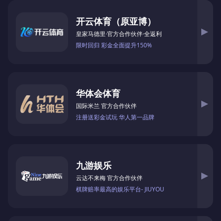
基本足球战术概述
进攻战术
前场进攻
中场配合
后场支援
防守战术
防守阵型
防守策略
常见的进攻战术
快速反击
快速反击的步骤
成功的关键因素
边路进攻
边路传中的技巧
边路进攻的效果