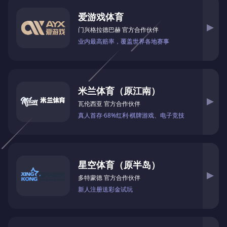
常见的防守战术
高压逼抢
高压逼抢的原理
实施高压逼抢的方法
区域防守
区域防守的基本概念
如何在比赛中实施区域防守
团队配合与战术调整
团队协作的重要性
战术调整的方法
训练计划与实践
如何制定训练计划
实践中的常见问题与解决方案
结论
常见问题解答（FAQs）