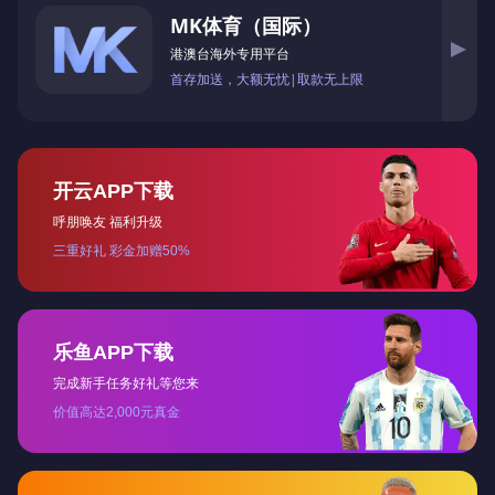
什么是最佳的进攻战术？
如何提高球队的防守能力？
如何在比赛中快速调整战术？
为什么团队配合很重要？
如何训练战术？
足球战术教学指南
引言
你是否曾经在看比赛时发现，一支球队在进攻时特别有序，防守时
也能迅速反应？这背后的秘密就是足球战术！在本文中，我们将深
入探讨什么是足球战术，以及如何通过合理的战术来提升你的球队
水平。让我们一起来揭开足球战术的神秘面纱吧！
什么是足球战术？
战术的定义
战术（Tactics）是指在比赛中，球队如何利用各种技巧和策略来实