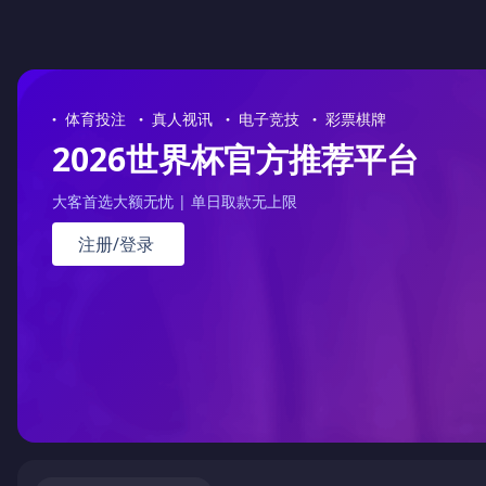
体育资讯
首页
中国篮球
内容详情
首页
冰球赛事观众数量增加，冰球
T9F5rQ37c2tsY8
2026年03月26日 22:17
394
冰球赛事观众数量增加的原因与趋势
引言
你是否发现，最近冰球赛事的观众数量在逐年增加？
势。本文将深入探讨冰球赛事观众数量增加的背后的