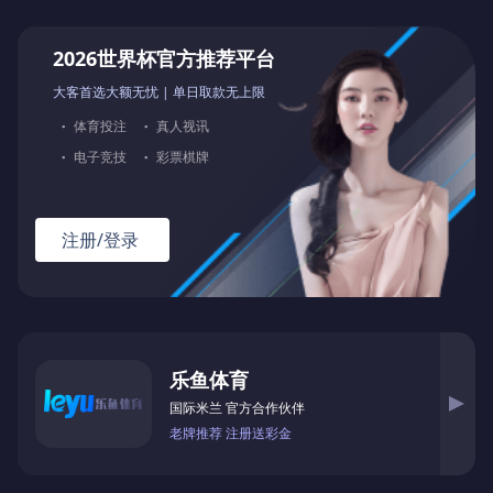
五大联赛
内容详情
首页
世界乒乓球青少年挑战赛瑞典站 中国队勇
夺五金继续展现厚实底蕴
T9F5rQ37c2tsY8
2026年03月12日 16:16
448
0
世界乒乓球青少年挑战赛瑞典站 中国队勇夺五
金继续展现厚实底蕴
目录
引言
比赛背景
比赛意义