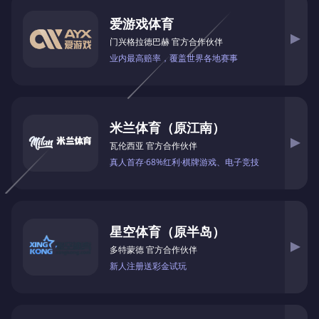
男子双打
第一轮
半决赛
决赛
女子双打
第一轮
半决赛
决赛
混合双打
第一轮
半决赛
决赛
技术分析
技术特点
策略分析