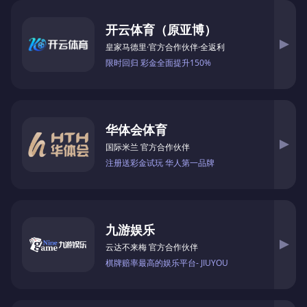
赛事概况
赛事简介
参赛选手
中国队的表现
球员介绍
赛事亮点
比赛详情
男子单打
第一轮
第二轮
决赛
女子单打
第一轮
第二轮
决赛